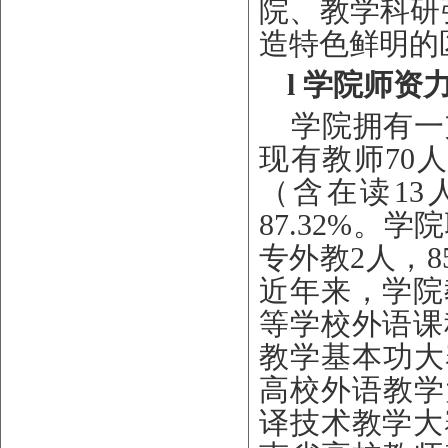
院、教学科研
造特色鲜明的
l
学院师资
学院拥有一
现有
教师
70
人
（含在读13
8
7.32
%。
学院
专外教
2人
，
8
近年来，学院
等学校外语课
教学基本功大
高校外语教学
译技术教学大