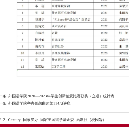
一条:
外国语学院2020—2023年学生创新创意比赛获奖（立项）统计表
一条:
外国语学院举办创想曲师第114期讲座
Y
--
21 Century
--
国家汉办
--
国家出国留学基金委
--
高教社（校园端）